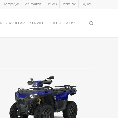
Kampanjer
Varumärken
Om oss
Jobba här
Följ oss
search
RESERVDELAR
SERVICE
KONTAKTA OSS