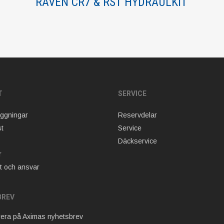
RAVEN CR7 & RS1 HYDRAULKIT
T
SERVICE
äggningar
Reservdelar
t
Service
Däckservice
r
t och ansvar
BREV
era på Aximas nyhetsbrev