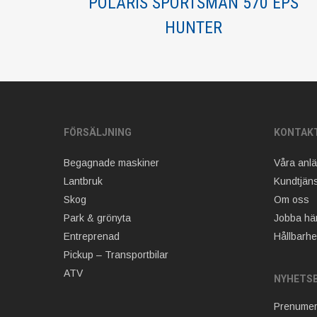
POLARIS SPORTSMAN 570 EPS
HUNTER
FÖRSÄLJNING
KONTAK
Begagnade maskiner
Våra anl
Lantbruk
Kundtjäns
Skog
Om oss
Park & grönyta
Jobba hä
Entreprenad
Hållbarhe
Pickup – Transportbilar
ATV
NYHETS
Prenumer