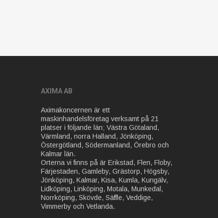
AXIMA AB
Aximakoncernen är ett
maskinhandelsföretag verksamt på 21
platser i följande län; Västra Götaland,
Värmland, norra Halland, Jönköping,
Östergötland, Södermanland, Örebro och
Kalmar län.
Orterna vi finns på är Erikstad, Flen, Floby,
Färjestaden, Gamleby, Grästorp, Högsby,
Jönköping, Kalmar, Kisa, Kumla, Kungälv,
Lidköping, Linköping, Motala, Munkedal,
Norrköping, Skövde, Säffle, Veddige,
Vimmerby och Vetlanda.