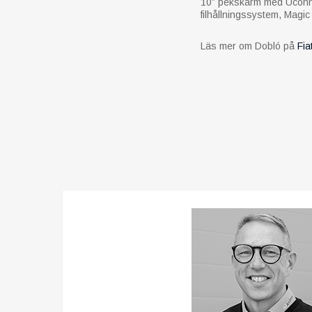
10” pekskärm med Uconnec
filhållningssystem, Magic
Läs mer om Dobló på
Fia