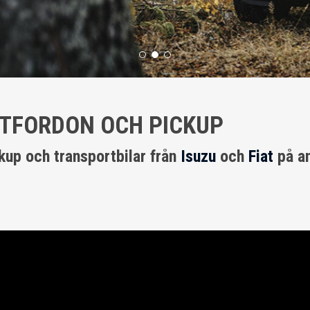
TFORDON OCH PICKUP
kup och transportbilar från
Isuzu
och
Fiat
på an