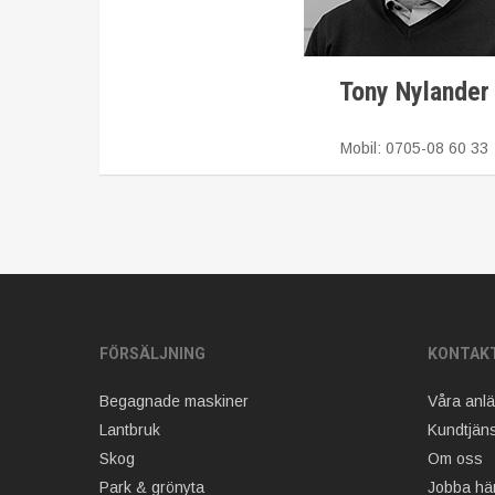
Tony Nylander
Mobil: 0705-08 60 33
FÖRSÄLJNING
KONTAK
Begagnade maskiner
Våra anl
Lantbruk
Kundtjäns
Skog
Om oss
Park & grönyta
Jobba hä