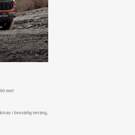
 800 mm!
öras i besvärlig terräng,