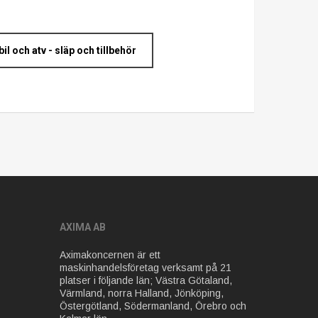
il och atv - släp och tillbehör
AXIMA AB
Aximakoncernen är ett
maskinhandelsföretag verksamt på 21
platser i följande län; Västra Götaland,
Värmland, norra Halland, Jönköping,
Östergötland, Södermanland, Örebro och