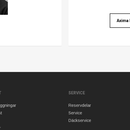
Axima b
T
SERVICE
äggningar
Reservdelar
t
Service
Däckservice
r