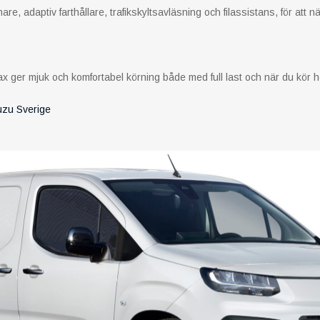
are, adaptiv farthållare, trafikskyltsavläsning och filassistans, för att
x ger mjuk och komfortabel körning både med full last och när du kör he
uzu Sverige