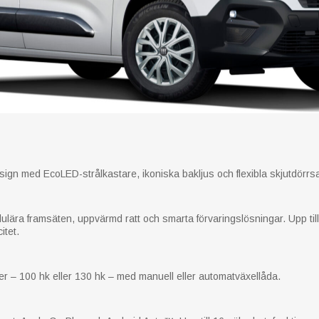
gn med EcoLED-strålkastare, ikoniska bakljus och flexibla skjutdörrsal
ära framsäten, uppvärmd ratt och smarta förvaringslösningar. Upp till
itet.
er – 100 hk eller 130 hk – med manuell eller automatväxellåda.