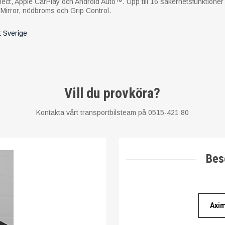
t, Apple CarPlay och Android Auto™. Upp till 16 säkerhetsfunktioner 
 Mirror, nödbroms och Grip Control.
t Sverige
Vill du provköra?
Kontakta vårt transportbilsteam på 0515-421 80
Bes
Axim