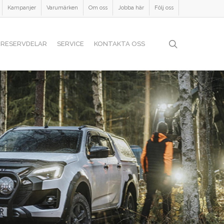
Kampanjer
Varumärken
Om oss
Jobba här
Följ oss
search
RESERVDELAR
SERVICE
KONTAKTA OSS