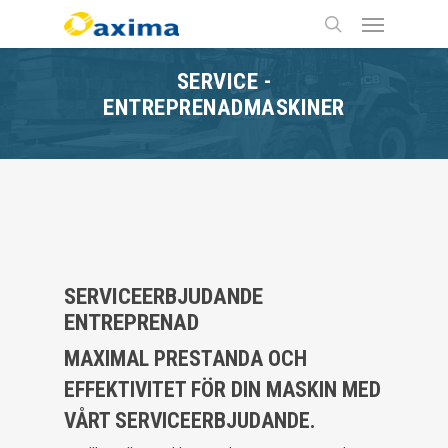
Skip
Menu
to
main
search
content
SERVICE -
ENTREPRENADMASKINER
SERVICEERBJUDANDE
ENTREPRENAD
MAXIMAL PRESTANDA OCH
EFFEKTIVITET FÖR DIN MASKIN MED
VÅRT SERVICEERBJUDANDE.