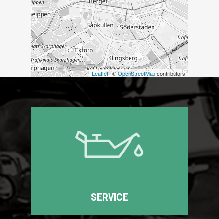
Leaflet
| ©
OpenStreetMap
contributors
SERVICE