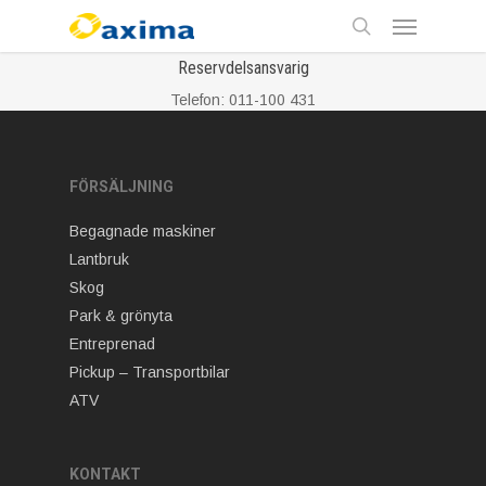
Skip
Menu
to
main
search
Reservdelsansvarig
content
Telefon: 011-100 431
FÖRSÄLJNING
Begagnade maskiner
Lantbruk
Skog
Park & grönyta
Entreprenad
Pickup – Transportbilar
ATV
KONTAKT