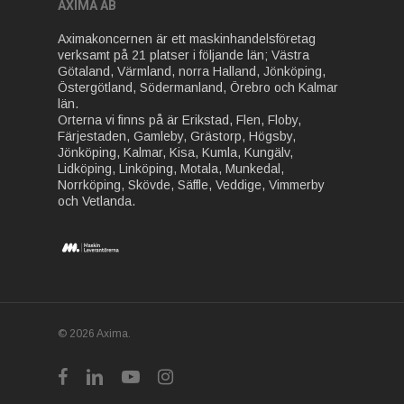
AXIMA AB
Aximakoncernen är ett maskinhandelsföretag
verksamt på 21 platser i följande län; Västra
Götaland, Värmland, norra Halland, Jönköping,
Östergötland, Södermanland, Örebro och Kalmar
län.
Orterna vi finns på är Erikstad, Flen, Floby,
Färjestaden, Gamleby, Grästorp, Högsby,
Jönköping, Kalmar, Kisa, Kumla, Kungälv,
Lidköping, Linköping, Motala, Munkedal,
Norrköping, Skövde, Säffle, Veddige, Vimmerby
och Vetlanda.
© 2026 Axima.
facebook
linkedin
youtube
instagram