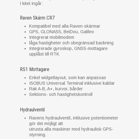
I kitet ingår:
Raven Skärm CR7
Kompatibel med alla Raven-skärmar
GPS, GLONASS, BeiDou, Galileo
Integrerat mobilmodem
låga hastigheter och obegränsad backning
Integrerade gyroskop, GNSS-mottagare
upplåst till RTK
RS1 Mottagare
Enkel widgetlayout, som kan anpassas
ISOBUS Universal Terminal inklusive kablar
Rak A-B, A+, kurvor, bårder
Sektions- och hastighetskontroll
Hydraulventil
Ravens hydraulventil, inklusive potentiometer
gör det möjligt att
utrusta alla maskiner med hydraulisk GPS-
styrning.