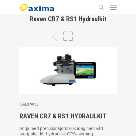
Skip
Menu
to
main
search
Raven CR7 & RS1 Hydraulkit
content
KAMPANJ
RAVEN CR7 & RS1 HYDRAULKIT
Börja med precisionsjordbruk idag med vårt
startpaket för hydraulisk GPS-styrning.