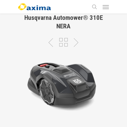
Skip
Menu
to
main
search
Husqvarna Automower® 310E
content
NERA