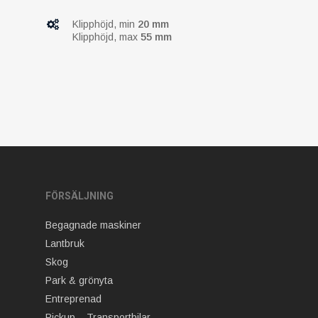
Klipphöjd, min
20 mm
Klipphöjd, max
55 mm
FÖRSÄLJNING
Begagnade maskiner
Lantbruk
Skog
Park & grönyta
Entreprenad
Pickup – Transportbilar