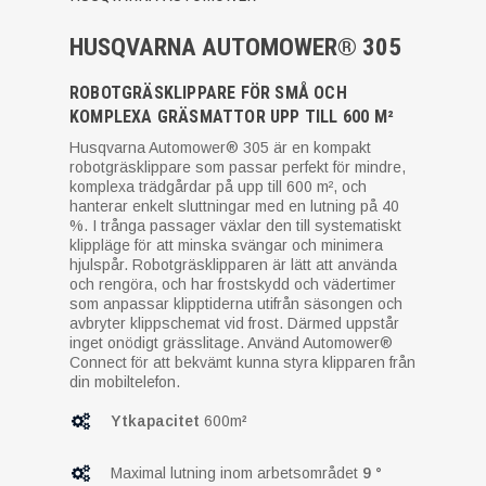
HUSQVARNA AUTOMOWER® 305
ROBOTGRÄSKLIPPARE FÖR SMÅ OCH
KOMPLEXA GRÄSMATTOR UPP TILL 600 M²
Husqvarna Automower® 305 är en kompakt
robotgräsklippare som passar perfekt för mindre,
komplexa trädgårdar på upp till 600 m², och
hanterar enkelt sluttningar med en lutning på 40
%. I trånga passager växlar den till systematiskt
klippläge för att minska svängar och minimera
hjulspår. Robotgräsklipparen är lätt att använda
och rengöra, och har frostskydd och vädertimer
som anpassar klipptiderna utifrån säsongen och
avbryter klippschemat vid frost. Därmed uppstår
inget onödigt grässlitage. Använd Automower®
Connect för att bekvämt kunna styra klipparen från
din mobiltelefon.
Ytkapacitet
600m
²
Maximal lutning inom arbetsområdet
9 °