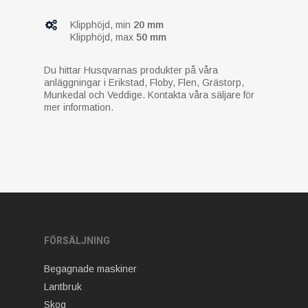
Klipphöjd, min
20 mm
Klipphöjd, max
50 mm
Du hittar Husqvarnas produkter på våra
anläggningar i Erikstad, Floby, Flen, Grästorp,
Munkedal och Veddige. Kontakta våra säljare för
mer information.
FÖRSÄLJNING
Begagnade maskiner
Lantbruk
Skog