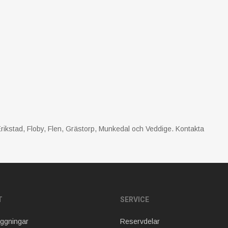
rikstad, Floby, Flen, Grästorp, Munkedal och Veddige. Kontakta
T
SERVICE
äggningar
Reservdelar