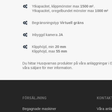
Ytkapacitet, klippmönster max
1500 m²
.
Ytkapacitet, oregelbundet mönster max
1000 m²
Begränsningstyp
Virtuell gräns
Inbyggd kamera
JA
Klipphöjd, min
20 mm
Klipphöjd, max
55 mm
Du hittar Husqvarnas produkter på våra anläggningar i E
våra säljare för mer information.
FÖRSÄLJNING
KONTAK
Begagnade maskiner
Våra anl