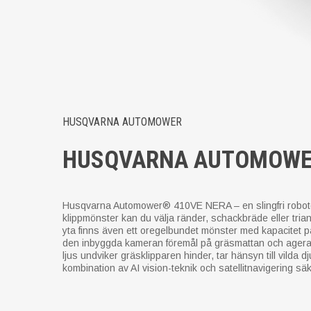
HUSQVARNA AUTOMOWER
HUSQVARNA AUTOMOWE
Husqvarna Automower® 410VE NERA – en slingfri robotg
klippmönster kan du välja ränder, schackbräde eller trian
yta finns även ett oregelbundet mönster med kapacitet p
den inbyggda kameran föremål på gräsmattan och agerar ut
ljus undviker gräsklipparen hinder, tar hänsyn till vilda 
kombination av AI vision-teknik och satellitnavigering säk