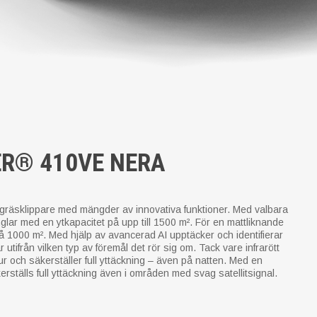
R® 410VE NERA
räsklippare med mängder av innovativa funktioner. Med valbara
glar med en ytkapacitet på upp till 1500 m². För en mattliknande
å 1000 m². Med hjälp av avancerad AI upptäcker och identifierar
ifrån vilken typ av föremål det rör sig om. Tack vare infrarött
djur och säkerställer full yttäckning – även på natten. Med en
erställs full yttäckning även i områden med svag satellitsignal.