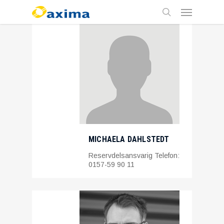
Skip
Menu
to
main
search
content
MICHAELA DAHLSTEDT
Reservdelsansvarig Telefon:
0157-59 90 11