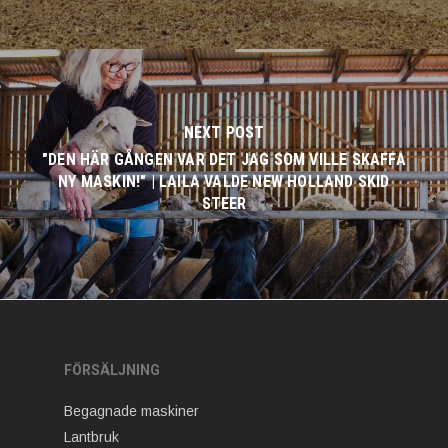
NEXT POST
"DEN HÄR GÅNGEN VAR DET JAG SOM VILLE SKAFFA
NY MASKIN!" | LAILA VALDE NEW HOLLAND SKID
STEER
FÖRSÄLJNING
Begagnade maskiner
Lantbruk