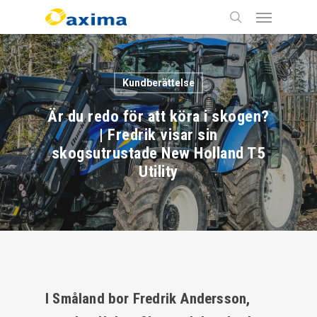
Skip
Menu
to
main
search
content
Kundberättelse
Är du redo för att köra i skogen?
| Fredrik visar sin
skogsutrustade New Holland T5
Utility
I Småland bor Fredrik Andersson,