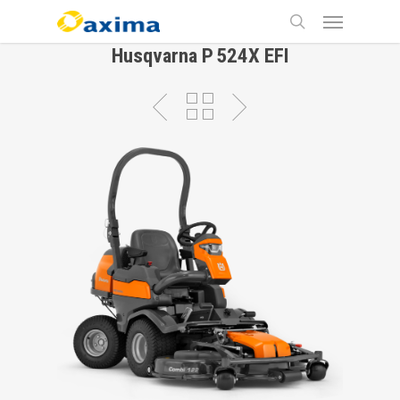
Skip
Menu
to
main
search
Husqvarna P 524X EFI
content