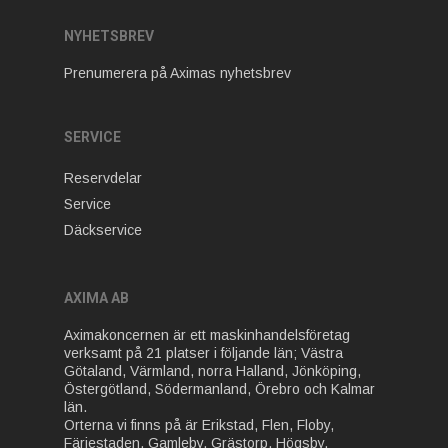
NYHETSBREV
Prenumerera på Aximas nyhetsbrev
SERVICE
Reservdelar
Service
Däckservice
AXIMA AB
Aximakoncernen är ett maskinhandelsföretag
verksamt på 21 platser i följande län; Västra
Götaland, Värmland, norra Halland, Jönköping,
Östergötland, Södermanland, Örebro och Kalmar
län.
Orterna vi finns på är Erikstad, Flen, Floby,
Färjestaden, Gamleby, Grästorp, Högsby,