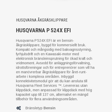
HUSQVARNA ÅKGRÄSKLIPPARE
HUSQVARNA P 524X EFI
Husqvarna P 524X EFI är en bensin-
åkgräsklippare, byggd för kommersiellt bruk.
Kompakt och mångsidig med bakvagnsstyrning,
fyrhjulsdrift och en Kawasaki-motor med
elektronisk bränsleinsprutning för ökad kraft och
vridmoment. Avsedd för anläggningsförvaltning,
idrottsföreningar och för entreprenörer som vill ha
en manövrerbar åkgräsklippare för året-runt-
arbete i komplexa områden. Inbyggd
konnektivitetsmodul gör att du kan ansluta till
Husqvarna Fleet Services ™. Levereras utan
klippdäck, men anpassad för klippdäck med hög
kapacitet upp till 137 cm, alternativt en mängd
tillbehör för flera användningsområden.
Bränsletyp
Bensin