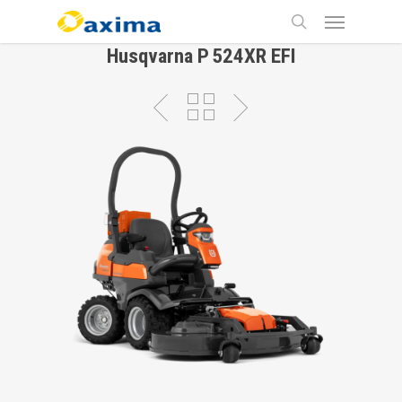
Skip
Menu
to
main
search
Husqvarna P 524XR EFI
content