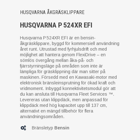
HUSQVARNA ÅKGRÄSKLIPPARE
HUSQVARNA P 524XR EFI
Husqvarna P 524XR EFI är en bensin-
åkgräsklippare, byggd för kommersiell användning
året runt. Utrustad med fyrhjulsdrift och med
möjlighet att hantera genom FlexiDrive – en
sömlös övergång mellan åka-på- och
fjärrstyrningsläge på områden som inte är
lämpliga för gräsklippning där man sitter på
maskinen. Försedd med en Kawasaki-motor med
elektronisk bränsleinsprutning för ökad kraft och
vridmoment. Inbyggd konnektivitetsmodul gör att
du kan ansluta till Husqvarna Fleet Services ™.
Levereras utan klippdäck, men anpassad för
klippdäck med hög kapacitet upp till 137 cm,
alternativt en mängd tillbehör för flera
användningsområden.
Bränsletyp
Bensin