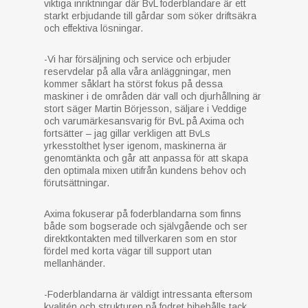
viktiga inriktningar där BvL foderblandare är ett
starkt erbjudande till gårdar som söker driftsäkra
och effektiva lösningar.
-Vi har försäljning och service och erbjuder
reservdelar på alla våra anläggningar, men
kommer såklart ha störst fokus på dessa
maskiner i de områden där vall och djurhållning är
stort säger Martin Börjesson, säljare i Veddige
och varumärkesansvarig för BvL på Axima och
fortsätter – jag gillar verkligen att BvLs
yrkesstolthet lyser igenom, maskinerna är
genomtänkta och går att anpassa för att skapa
den optimala mixen utifrån kundens behov och
förutsättningar.
Axima fokuserar på foderblandarna som finns
både som bogserade och självgående och ser
direktkontakten med tillverkaren som en stor
fördel med korta vägar till support utan
mellanhänder.
-Foderblandarna är väldigt intressanta eftersom
kvalitén och strukturen på fodret bibehålls tack