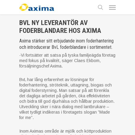
Skip
Menu
to
main
search
content
BVL NY LEVERANTÖR AV
FODERBLANDARE HOS AXIMA
Axima stärker sitt erbjudande inom foderhantering
och introducerar BvL foderblandare i sortimentet.
-Vi fortsätter att satsa på tyska familjeägda företag
med fokus på kvalitét, säger Claes Ekbom,
försäljningschef Axima.
BvL har lång erfarenhet av lösningar för
foderhantering, ströteknik, uttagning, biogas och
digital foderstyrning. Man satsar på att förenkla
det dagliga arbetet på gården, öka effektiviteten
och bidra till god djurhälsa och hållbar produktion.
Utveckling sker i nära dialog med lantbrukare –
vilket tydligt indikeras i företagets slogan ”Made
for me”.
Inom Aximas område är mjölk och köttproduktion