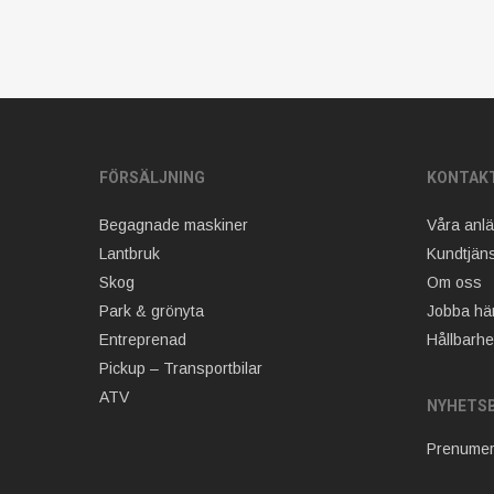
FÖRSÄLJNING
KONTAK
Begagnade maskiner
Våra anl
Lantbruk
Kundtjäns
Skog
Om oss
Park & grönyta
Jobba hä
Entreprenad
Hållbarhe
Pickup – Transportbilar
ATV
NYHETS
Prenumer