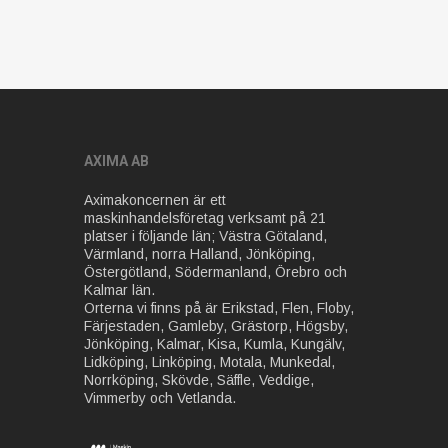
AXIMA AB
Aximakoncernen är ett
maskinhandelsföretag verksamt på 21
platser i följande län; Västra Götaland,
Värmland, norra Halland, Jönköping,
Östergötland, Södermanland, Örebro och
Kalmar län.
Orterna vi finns på är Erikstad, Flen, Floby,
Färjestaden, Gamleby, Grästorp, Högsby,
Jönköping, Kalmar, Kisa, Kumla, Kungälv,
Lidköping, Linköping, Motala, Munkedal,
Norrköping, Skövde, Säffle, Veddige,
Vimmerby och Vetlanda.