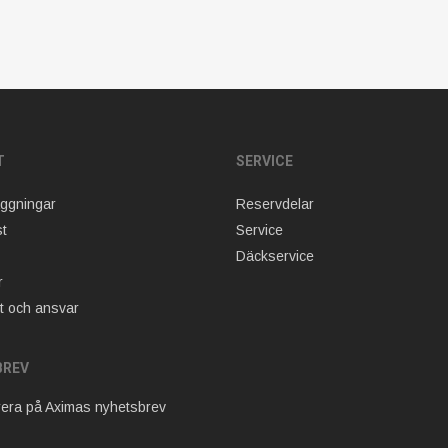
T
SERVICE
äggningar
Reservdelar
t
Service
Däckservice
r
t och ansvar
BREV
era på Aximas nyhetsbrev