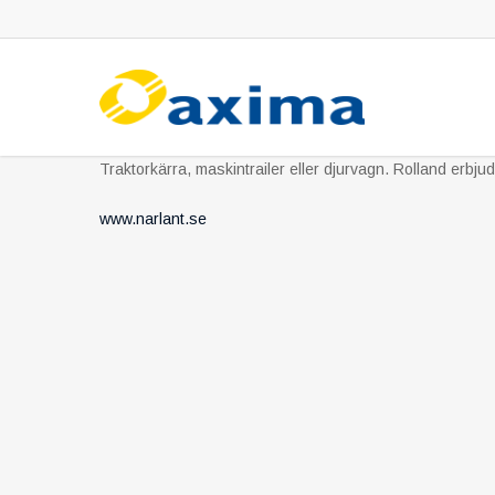
Skip
to
main
content
Traktorkärra, maskintrailer eller djurvagn. Rolland erbju
www.narlant.se