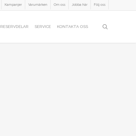
Kampanjer
Varumärken
Om oss
Jobba här
Följ oss
search
RESERVDELAR
SERVICE
KONTAKTA OSS