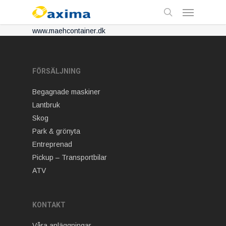
Skip
Menu
to
main
search
www.maehcontainer.dk
content
FÖRSÄLJNING
Begagnade maskiner
Lantbruk
Skog
Park & grönyta
Entreprenad
Pickup – Transportbilar
ATV
KONTAKT
Våra anläggningar