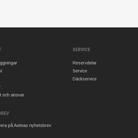
T
SERVICE
äggningar
Reservdelar
t
Service
Däckservice
r
t och ansvar
BREV
era på Aximas nyhetsbrev