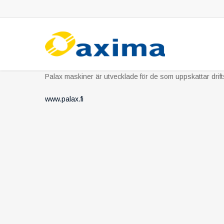
Skip
to
main
content
Palax maskiner är utvecklade för de som uppskattar drif
www.palax.fi