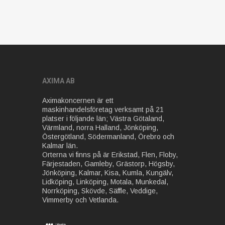
AXIMA AB
Aximakoncernen är ett
maskinhandelsföretag verksamt på 21
platser i följande län; Västra Götaland,
Värmland, norra Halland, Jönköping,
Östergötland, Södermanland, Örebro och
Kalmar län.
Orterna vi finns på är Erikstad, Flen, Floby,
Färjestaden, Gamleby, Grästorp, Högsby,
Jönköping, Kalmar, Kisa, Kumla, Kungälv,
Lidköping, Linköping, Motala, Munkedal,
Norrköping, Skövde, Säffle, Veddige,
Vimmerby och Vetlanda.