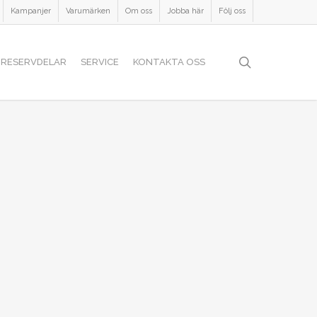
Kampanjer
Varumärken
Om oss
Jobba här
Följ oss
search
RESERVDELAR
SERVICE
KONTAKTA OSS