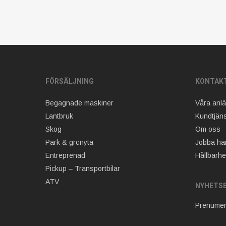
FÖRSÄLJNING
KONTAK
Begagnade maskiner
Våra anl
Lantbruk
Kundtjäns
Skog
Om oss
Park & grönyta
Jobba hä
Entreprenad
Hållbarhe
Pickup – Transportbilar
ATV
NYHETS
Prenumer