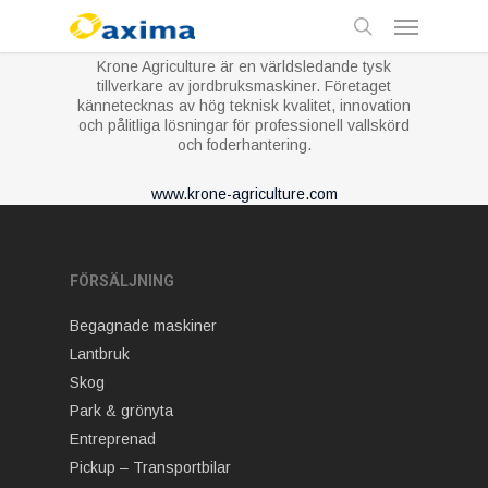
Skip
Menu
to
main
search
Krone Agriculture
är en världsledande tysk
content
tillverkare av jordbruksmaskiner. Företaget
kännetecknas av hög teknisk kvalitet, innovation
och pålitliga lösningar för professionell vallskörd
och foderhantering.
www.krone-agriculture.com
FÖRSÄLJNING
Begagnade maskiner
Lantbruk
Skog
Park & grönyta
Entreprenad
Pickup – Transportbilar