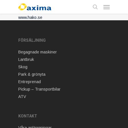
Skip
Menu
to
main
search
www.hako.se
content
FÖRSÄLJNING
Begagnade maskiner
Lantbruk
Skog
Park & grönyta
Entreprenad
Pickup – Transportbilar
ATV
KONTAKT
Våra anläggningar