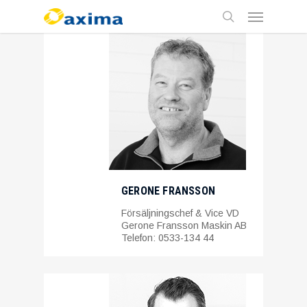
Skip
Menu
to
main
search
content
GERONE FRANSSON
Försäljningschef & Vice VD
Gerone Fransson Maskin AB
Telefon: 0533-134 44