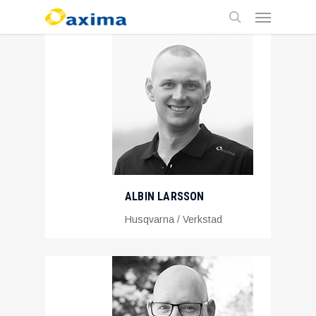
Skip
Menu
to
main
search
content
ALBIN LARSSON
Husqvarna / Verkstad