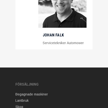
JOHAN FALK
Servicetekniker Automower
FÖRSÄLJNING
Begagnade maskiner
Lantbruk
Skog