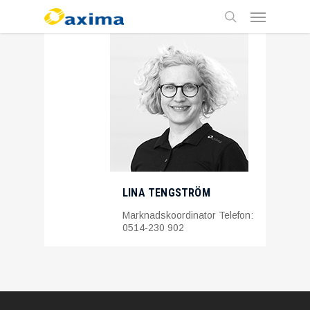
Skip
Menu
to
main
search
content
LINA TENGSTRÖM
Marknadskoordinator Telefon:
0514-230 902