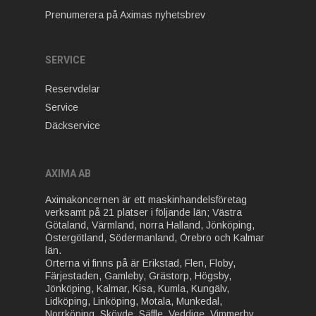
Prenumerera på Aximas nyhetsbrev
SERVICE
Reservdelar
Service
Däckservice
AXIMA AB
Aximakoncernen är ett maskinhandelsföretag
verksamt på 21 platser i följande län; Västra
Götaland, Värmland, norra Halland, Jönköping,
Östergötland, Södermanland, Örebro och Kalmar
län.
Orterna vi finns på är Erikstad, Flen, Floby,
Färjestaden, Gamleby, Grästorp, Högsby,
Jönköping, Kalmar, Kisa, Kumla, Kungälv,
Lidköping, Linköping, Motala, Munkedal,
Norrköping, Skövde, Säffle, Veddige, Vimmerby