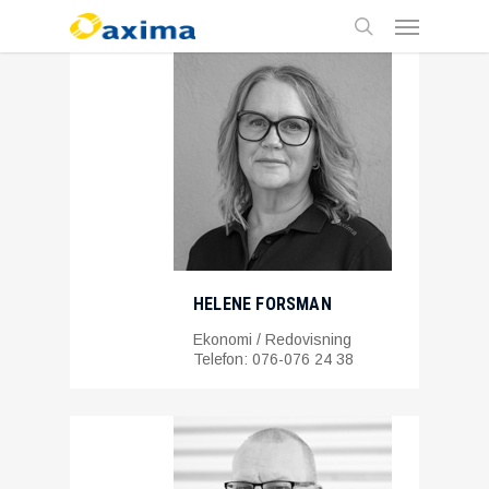
Skip
Menu
to
main
search
content
HELENE FORSMAN
Ekonomi / Redovisning
Telefon: 076-076 24 38