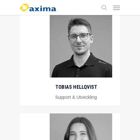
Skip
Menu
to
main
search
content
TOBIAS HELLQVIST
Support & Utveckling