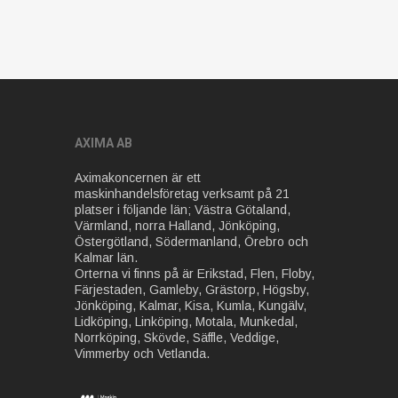
AXIMA AB
Aximakoncernen är ett
maskinhandelsföretag verksamt på 21
platser i följande län; Västra Götaland,
Värmland, norra Halland, Jönköping,
Östergötland, Södermanland, Örebro och
Kalmar län.
Orterna vi finns på är Erikstad, Flen, Floby,
Färjestaden, Gamleby, Grästorp, Högsby,
Jönköping, Kalmar, Kisa, Kumla, Kungälv,
Lidköping, Linköping, Motala, Munkedal,
Norrköping, Skövde, Säffle, Veddige,
Vimmerby och Vetlanda.