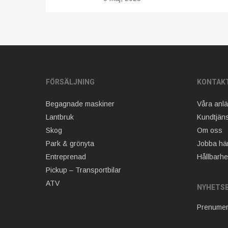
FÖRSÄLJNING
KONTAK
Begagnade maskiner
Våra anl
Lantbruk
Kundtjäns
Skog
Om oss
Park & grönyta
Jobba hä
Entreprenad
Hållbarhe
Pickup – Transportbilar
ATV
NYHETS
Prenumer