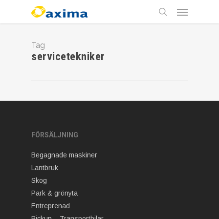
Skip
Menu
to
main
search
content
Tag
servicetekniker
FÖRSÄLJNING
Begagnade maskiner
Lantbruk
Skog
Park & grönyta
Entreprenad
Pickup – Transportbilar