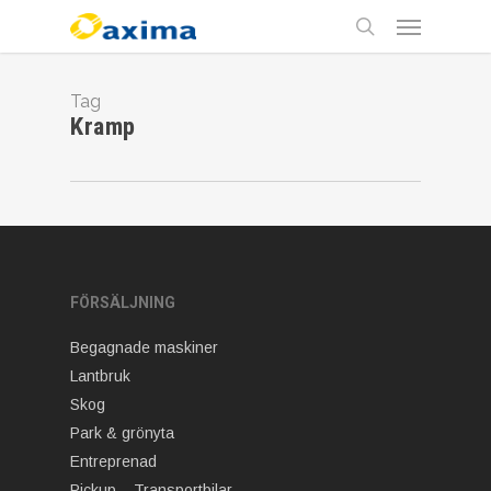
Skip
Menu
to
main
search
content
Tag
Kramp
FÖRSÄLJNING
Begagnade maskiner
Lantbruk
Skog
Park & grönyta
Entreprenad
Pickup – Transportbilar