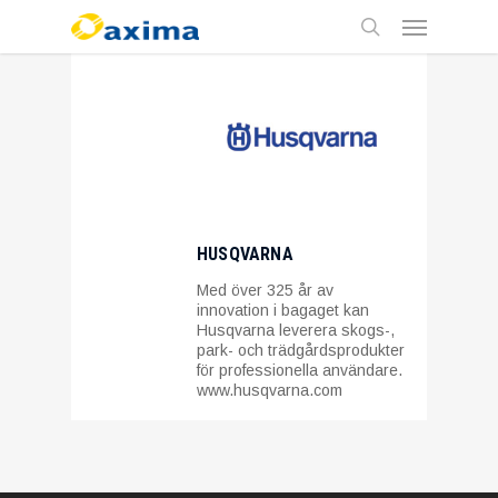
Skip
Menu
to
main
search
content
HUSQVARNA
Med över 325 år av
innovation i bagaget kan
Husqvarna leverera skogs-,
park- och trädgårdsprodukter
för professionella användare.
www.husqvarna.com