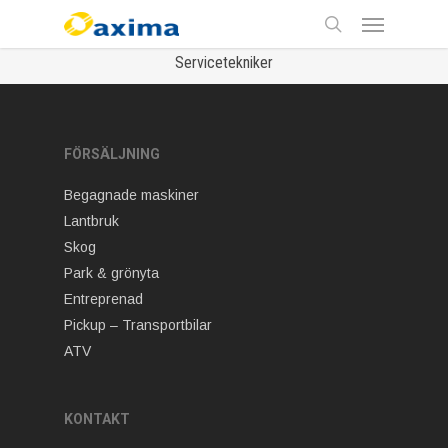
Skip
Menu
to
main
search
Servicetekniker
content
FÖRSÄLJNING
Begagnade maskiner
Lantbruk
Skog
Park & grönyta
Entreprenad
Pickup – Transportbilar
ATV
KONTAKT