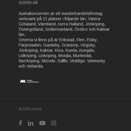
AXIMA AB
Aximakoncernen är ett maskinhandelsföretag
verksamt på 21 platser i följande län; Västra
Götaland, Värmland, norra Halland, Jönköping,
Östergötland, Södermanland, Örebro och Kalmar
län.
Orterna vi finns på är Erikstad, Flen, Floby,
Färjestaden, Gamleby, Grästorp, Högsby,
Jönköping, Kalmar, Kisa, Kumla, Kungälv,
Lidköping, Linköping, Motala, Munkedal,
Norrköping, Skövde, Säffle, Veddige, Vimmerby
och Vetlanda.
© 2026 Axima.
facebook
linkedin
youtube
instagram