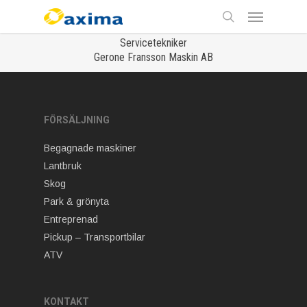
Skip
Menu
to
main
search
Servicetekniker
content
Gerone Fransson Maskin AB
FÖRSÄLJNING
Begagnade maskiner
Lantbruk
Skog
Park & grönyta
Entreprenad
Pickup – Transportbilar
ATV
KONTAKT