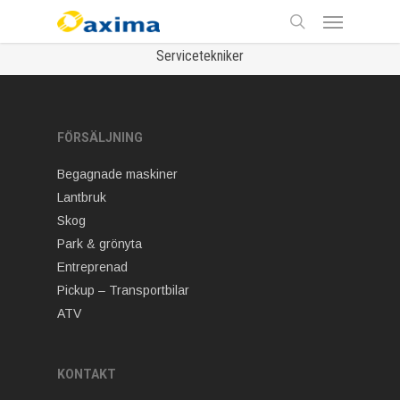
Skip
Menu
to
main
search
Servicetekniker
content
FÖRSÄLJNING
Begagnade maskiner
Lantbruk
Skog
Park & grönyta
Entreprenad
Pickup – Transportbilar
ATV
KONTAKT