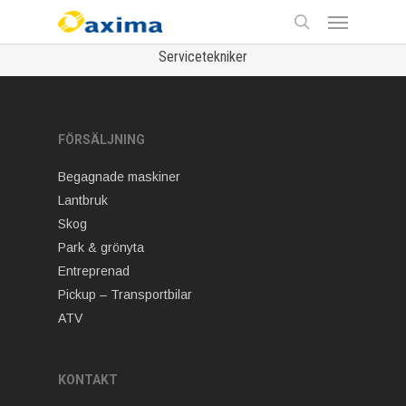
Skip
Menu
to
main
search
Servicetekniker
content
FÖRSÄLJNING
Begagnade maskiner
Lantbruk
Skog
Park & grönyta
Entreprenad
Pickup – Transportbilar
ATV
KONTAKT