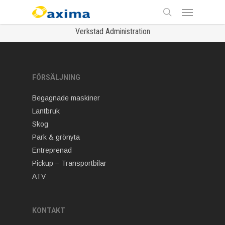
Skip
Menu
to
main
search
Verkstad Administration
content
FÖRSÄLJNING
Begagnade maskiner
Lantbruk
Skog
Park & grönyta
Entreprenad
Pickup – Transportbilar
ATV
KONTAKT