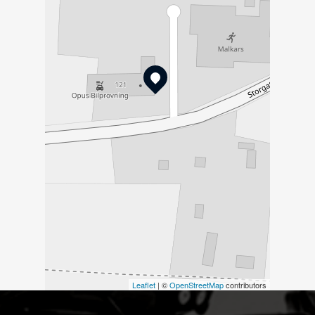
Leaflet
| ©
OpenStreetMap
contributors